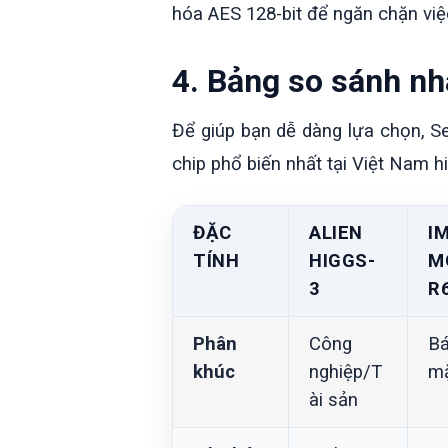
hóa AES 128-bit để ngăn chặn việ
4. Bảng so sánh nh
Để giúp bạn dễ dàng lựa chọn, 
chip phổ biến nhất tại Việt Nam h
ĐẶC
ALIEN
I
TÍNH
HIGGS-
M
3
R
Phân
Công
Bá
khúc
nghiệp/T
m
ài sản