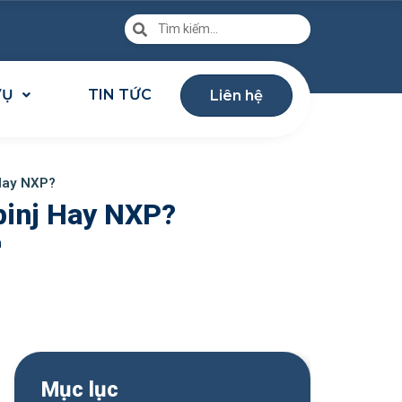
VỤ
TIN TỨC
Liên hệ
 Hay NXP?
pinj Hay NXP?
n
Mục lục