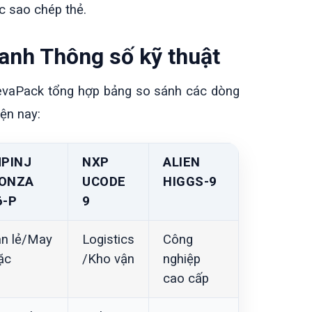
c sao chép thẻ.
anh Thông số kỹ thuật
SevaPack tổng hợp bảng so sánh các dòng
iện nay:
MPINJ
NXP
ALIEN
ONZA
UCODE
HIGGS-9
6-P
9
n lẻ/May
Logistics
Công
ặc
/Kho vận
nghiệp
cao cấp