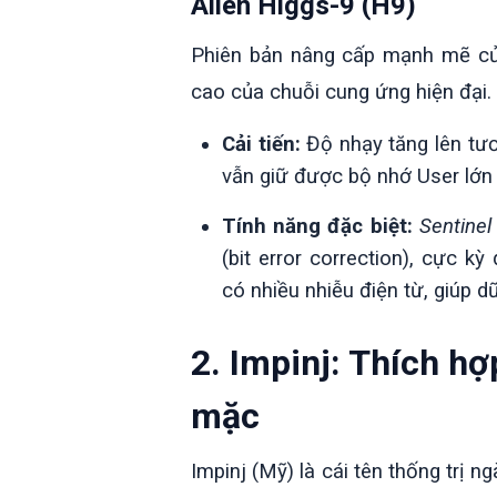
Alien Higgs-9 (H9)
Phiên bản nâng cấp mạnh mẽ củ
cao của chuỗi cung ứng hiện đại.
Cải tiến:
Độ nhạy tăng lên tư
vẫn giữ được bộ nhớ User lớn (
Tính năng đặc biệt:
Sentine
(bit error correction), cực k
có nhiều nhiễu điện từ, giúp dữ
2. Impinj: Thích h
mặc
Impinj (Mỹ) là cái tên thống trị 