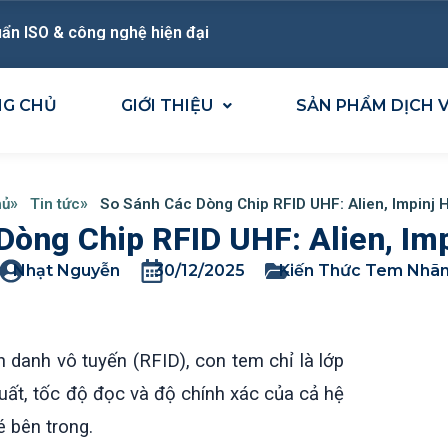
ẩn ISO & công nghệ hiện đại
NG CHỦ
GIỚI THIỆU
SẢN PHẨM DỊCH 
hủ
Tin tức
So Sánh Các Dòng Chip RFID UHF: Alien, Impinj
Dòng Chip RFID UHF: Alien, Im
Nhạt Nguyễn
30/12/2025
Kiến Thức Tem Nhã
h danh vô tuyến (RFID), con tem chỉ là lớp
 suất, tốc độ đọc và độ chính xác của cả hệ
 bên trong.