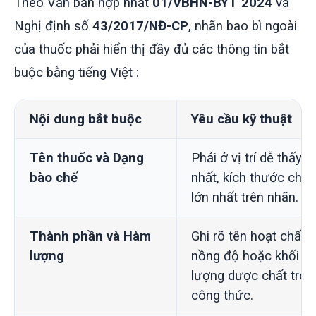
Theo Văn bản hợp nhất
01/VBHN-BYT 2024
và
Nghị định số
43/2017/NĐ-CP
, nhãn bao bì ngoài
của thuốc phải hiển thị đầy đủ các thông tin bắt
buộc bằng tiếng Việt
:
Nội dung bắt buộc
Yêu cầu kỹ thuật
Tên thuốc và Dạng
Phải ở vị trí dễ thấy
bào chế
nhất, kích thước chữ
lớn nhất trên nhãn.
Thành phần và Hàm
Ghi rõ tên hoạt chất,
lượng
nồng độ hoặc khối
lượng dược chất tron
công thức.