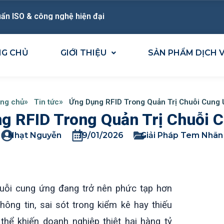
ẩn ISO & công nghệ hiện đại
NG CHỦ
GIỚI THIỆU
SẢN PHẨM DỊCH 
ng chủ
Tin tức
Ứng Dụng RFID Trong Quản Trị Chuỗi Cung
g RFID Trong Quản Trị Chuỗi 
Nhạt Nguyễn
19/01/2026
Giải Pháp Tem Nhãn
huỗi cung ứng đang trở nên phức tạp hơn
hông tin, sai sót trong kiểm kê hay thiếu
hể khiến doanh nghiệp thiệt hại hàng tỷ