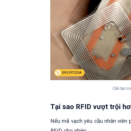
Cấu tạo cơ
Tại sao RFID vượt trội h
Nếu mã vạch yêu cầu nhân viên 
RFID cho phép: