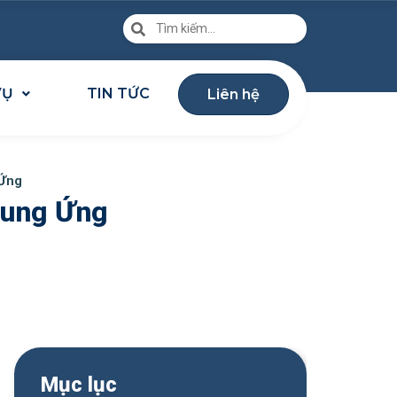
VỤ
TIN TỨC
Liên hệ
 Ứng
Cung Ứng
Mục lục