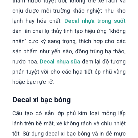
thấm nước tuyệt đối, không thể xé rách và
chịu được môi trường khắc nghiệt như kho
lạnh hay hóa chất.
Decal nhựa trong suốt
dán lên chai lọ thủy tinh tạo hiệu ứng "không
nhãn" cực kỳ sang trọng, thích hợp cho các
sản phẩm như yến sào, đông trùng hạ thảo,
nước hoa.
Decal nhựa sữa
đem lại độ tương
phản tuyệt vời cho các họa tiết ép nhũ vàng
hoặc bạc rực rỡ.
Decal xi bạc bóng
Cấu tạo có sẵn lớp phủ kim loại mỏng lấp
lánh trên bề mặt, xé không rách và chịu nhiệt
tốt. Sử dụng decal xi bạc bóng và in đè mực