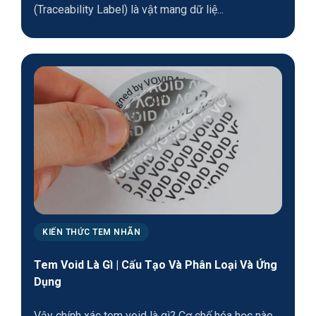
(Traceability Label) là vật mang dữ liệ...
KIẾN THỨC TEM NHÃN
Tem Void Là Gì | Cấu Tạo Và Phân Loại Và Ứng
Dụng
Vậy chính xác tem void là gì? Cơ chế hóa học nào