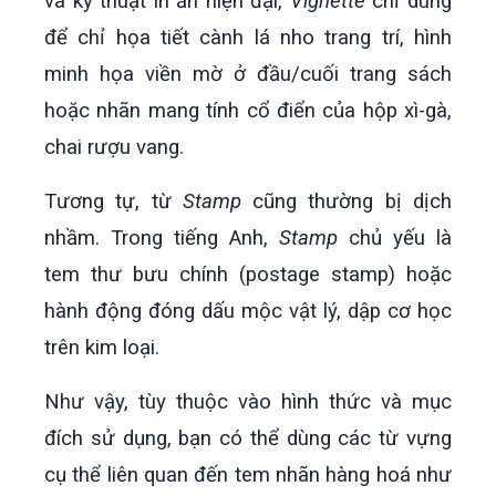
và kỹ thuật in ấn hiện đại,
Vignette
chỉ dùng
để chỉ họa tiết cành lá nho trang trí, hình
minh họa viền mờ ở đầu/cuối trang sách
hoặc nhãn mang tính cổ điển của hộp xì-gà,
chai rượu vang.
Tương tự, từ
Stamp
cũng thường bị dịch
nhầm. Trong tiếng Anh,
Stamp
chủ yếu là
tem thư bưu chính (postage stamp) hoặc
hành động đóng dấu mộc vật lý, dập cơ học
trên kim loại.
Như vậy, tùy thuộc vào hình thức và mục
đích sử dụng, bạn có thể dùng các từ vựng
cụ thể liên quan đến tem nhãn hàng hoá như