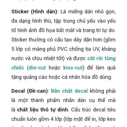
Sticker (Hình dán)
: Là miếng dán nhỏ gọn,
đa dạng hình thù, tập trung chủ yếu vào yếu
tố hình ảnh đồ họa bắt mắt và trang trí tự do.
Sticker thường có cấu tạo dày dặn hơn (gồm
5 lớp có màng phủ PVC chống tia UV, kháng
nước và chịu nhiệt tốt) và được
cắt rời từng
chiếc
(
die-cut
hoặc
kiss-cut
) để làm quà
tặng quảng cáo hoặc cá nhân hóa đồ dùng.
Decal (Đề-can)
:
Bản chất decal
không phải
là một thành phẩm nhãn dán cụ thể mà
là
chất liệu thô tự dính
. Cấu trúc decal tiêu
chuẩn luôn gồm 4 lớp (lớp mặt để in, lớp keo