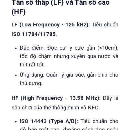
Tần số thấp (LF) và Tần số cao
(HF)
LF (Low Frequency - 125 kHz):
Tiêu chuẩn
ISO 11784/11785
.
Đặc điểm: Đọc cự ly cực gần (<10cm),
tốc độ chậm nhưng xuyên qua nước và
thịt rất tốt.
Ứng dụng: Quản lý gia súc, gắn chip cho
thú cưng.
HF (High Frequency - 13.56 MHz):
Đây là
sân chơi của thẻ thông minh và NFC.
ISO 14443 (Type A/B):
Tiêu chuẩn cho
độ bảo mật cao, khoảng cách đọc ngắn