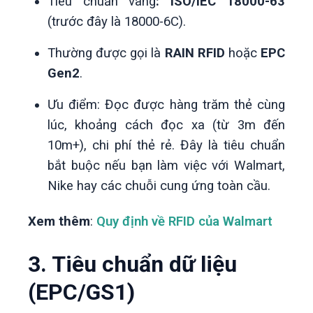
Tiêu chuẩn vàng
:
ISO/IEC 18000-63
(trước đây là 18000-6C).
Thường được gọi là
RAIN RFID
hoặc
EPC
Gen2
.
Ưu điểm: Đọc được hàng trăm thẻ cùng
lúc, khoảng cách đọc xa (từ 3m đến
10m+), chi phí thẻ rẻ.
Đây là tiêu chuẩn
bắt buộc nếu bạn làm việc với Walmart,
Nike hay các chuỗi cung ứng toàn cầu.
Xem thêm
:
Quy định về RFID của Walmart
3. Tiêu chuẩn dữ liệu
(EPC/GS1)